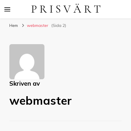
P R I S V Ä R T
Hem
webmaster
(Sida 2)
Skriven av
webmaster