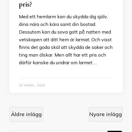
pris?
Med ett hemlarm kan du skydda dig själv,
dina nära och kära samt din bostad.
Dessutom kan du sova gott på natten med
vetskapen att ditt hem är larmat. Och visst
finns det goda skäl att skydda de saker och
ting man älskar. Men allt har ett pris och
därför kanske du undrar om larmet …
23 APRIL, 2022
Inläggsnavigering
Äldre inlägg
Nyare inlägg