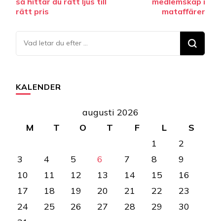
så hittar du rätt ljus till
medlemskap i
rätt pris
mataffärer
Letar
du
efter
något?
KALENDER
augusti 2026
M
T
O
T
F
L
S
1
2
3
4
5
6
7
8
9
10
11
12
13
14
15
16
17
18
19
20
21
22
23
24
25
26
27
28
29
30