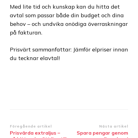
Med lite tid och kunskap kan du hitta det
avtal som passar både din budget och dina
behov – och undvika onödiga överraskningar
på fakturan.
Prisvärt sammanfattar: Jämför elpriser innan
du tecknar elavtal!
Inläggsnavigering
Föregående artikel
Nästa artikel
Prisvärda extraljus –
Spara pengar genom