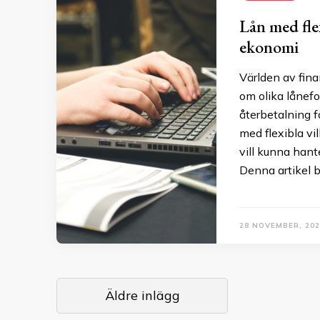
Lån med flex
ekonomi
Världen av fina
om olika lånefo
återbetalning f
med flexibla vi
vill kunna han
Denna artikel b
28 NOVEMBER, 202
Inläggsnavigering
Äldre inlägg