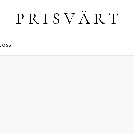
P R I S V Ä R T
 OSS