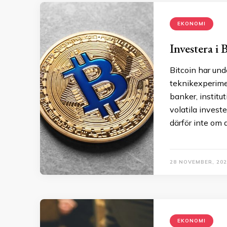
EKONOMI
Investera i 
Bitcoin har und
teknikexperimen
banker, institu
volatila invest
därför inte om a
28 NOVEMBER, 202
EKONOMI