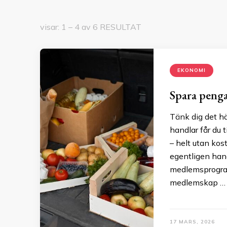
visar: 1 – 4 av 6 RESULTAT
EKONOMI
Spara penga
Tänk dig det hä
handlar får du t
– helt utan kos
egentligen hand
medlemsprogram
medlemskap …
17 MARS, 2026