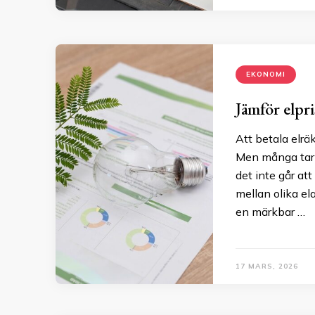
EKONOMI
Jämför elpri
Att betala elräk
Men många tar f
det inte går att
mellan olika el
en märkbar …
17 MARS, 2026